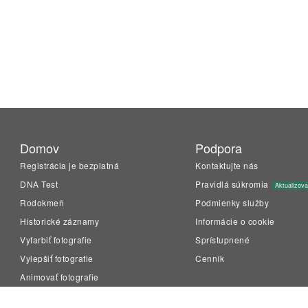
Domov
Podpora
Registrácia je bezplatná
Kontaktujte nás
DNA Test
Pravidlá súkromia
Aktualizov
Rodokmeň
Podmienky služby
Historické záznamy
Informácie o cookie
Vyfarbiť fotografie
Sprístupnené
Vylepšiť fotografie
Cenník
Animovať fotografie
LiveMemory™