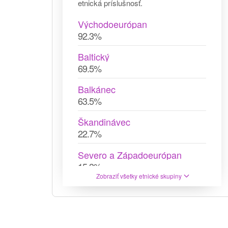
etnická príslušnosť.
Východoeurópan
92.3%
Baltický
69.5%
Balkánec
63.5%
Škandinávec
22.7%
Severo a Západoeurópan
15.3%
Zobraziť všetky etnické skupiny