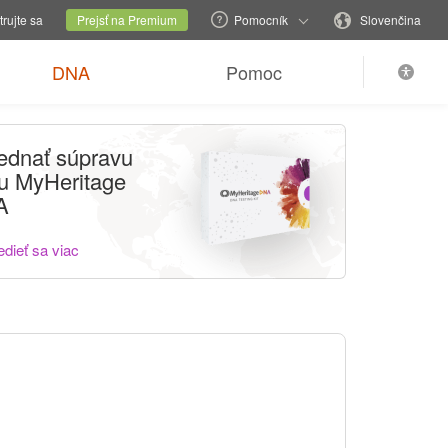
ánku
Aktuálna stránka
Zmeniť jazyk
trujte sa
Prejsť na Premium
Pomocník
Slovenčina
DNA
Pomoc
ednať súpravu
tu MyHeritage
A
dieť sa viac