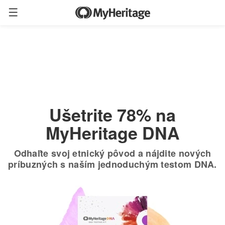
Len
$19.90
*
+ bezplatné
$89
Objednať teraz
poštovné
Ušetrite 78% na
MyHeritage DNA
Odhaľte svoj etnický pôvod a nájdite nových
príbuzných s naším jednoduchým testom DNA.