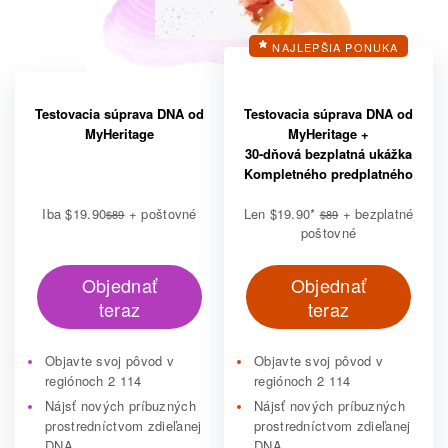
NAJLEPŠIA PONUKA
Testovacia súprava DNA od
Testovacia súprava DNA od
MyHeritage
MyHeritage +
30-dňová bezplatná ukážka
Kompletného predplatného
Iba
$19.90
+ poštovné
Len
$19.90
*
+ bezplatné
$89
$89
poštovné
Objednať
Objednať
teraz
teraz
Objavte svoj pôvod v
Objavte svoj pôvod v
regiónoch 2 114
regiónoch 2 114
Nájsť nových príbuzných
Nájsť nových príbuzných
prostredníctvom zdieľanej
prostredníctvom zdieľanej
DNA
DNA