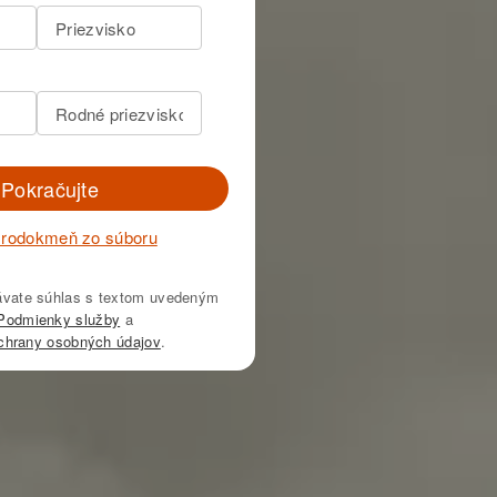
Pokračujte
š rodokmeň zo súboru
ávate súhlas s textom uvedeným
Podmienky služby
a
chrany osobných údajov
.