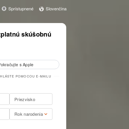
Sprístupnené
Slovenčina
u
Spustiť bezplatnú ukážku
zplatnú skúšobnú
Pokračujte s Apple
IHLÁSTE POMOCOU E-MAILU
Rok narodenia