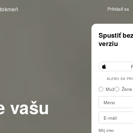
dokmeň
Prihlásiť sa
Objavujte vašu rodinnú históri
Spustiť be
verziu
ALEBO SA PR
Muž
Žena
e vašu
Môj otec