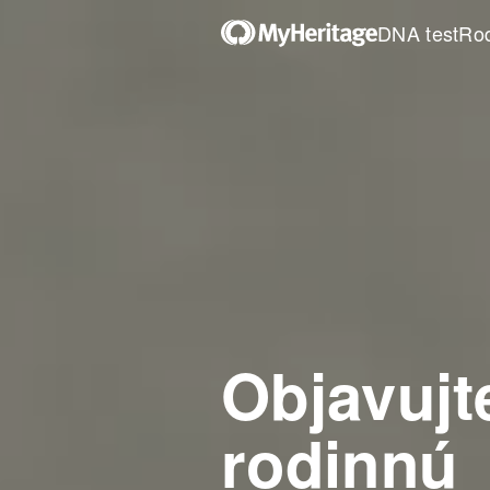
DNA test
Ro
Objavujt
rodinnú