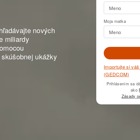
Moja matka
hľadávajte nových
e miliardy
pomocou
skúšobnej ukážky
Importujte si vá
(GEDCOM)
Prihlásením sa d
ako
Zásady o