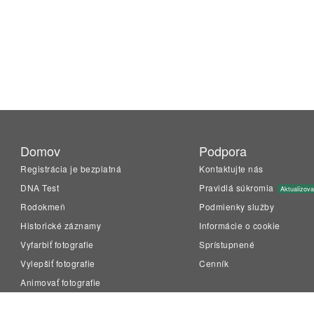
Domov
Podpora
Registrácia je bezplatná
Kontaktujte nás
DNA Test
Pravidlá súkromia
Aktualizov
Rodokmeň
Podmienky služby
Historické záznamy
Informácie o cookie
Vyfarbiť fotografie
Sprístupnené
Vylepšiť fotografie
Cenník
Animovať fotografie
LiveMemory™