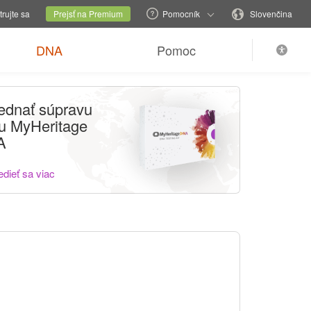
ánku
Aktuálna stránka
Zmeniť jazyk
trujte sa
Prejsť na Premium
Pomocník
Slovenčina
DNA
Pomoc
ednať súpravu
tu MyHeritage
A
dieť sa viac